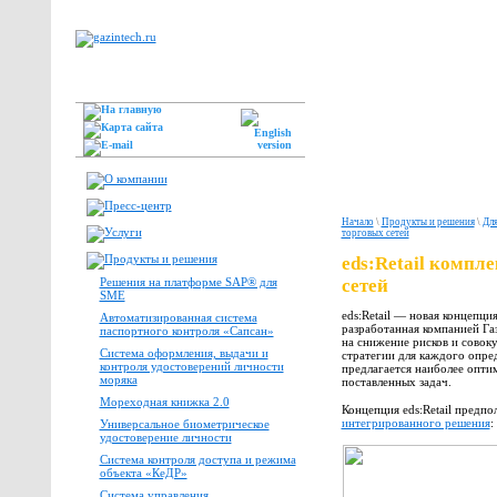
Начало
\
Продукты и решения
\
Для
торговых сетей
eds:Retail компл
Решения на платформе SAP® для
сетей
SME
eds:Retail — новая концепци
Автоматизированная система
разработанная компанией Га
паспортного контроля «Сапсан»
на снижение рисков и совок
Система оформления, выдачи и
стратегии для каждого опре
контроля удостоверений личности
предлагается наиболее опти
моряка
поставленных задач.
Мореходная книжка 2.0
Концепция eds:Retail предп
интегрированного решения
:
Универсальное биометрическое
удостоверение личности
Система контроля доступа и режима
объекта «КеДР»
Система управления