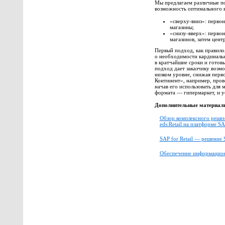
Мы предлагаем различные по
возможность оптимального в
«сверху-вниз»: первон
магазины;
«снизу-вверх»: первон
магазинов, затем цент
Первый подход, как правило
о необходимости кардиналь
в кратчайшие сроки и готов
подход дает заказчику возм
низком уровне, снижая перв
Континент», например, пров
начав его использовать для
формата — гипермаркет, и 
Дополнительные материал
Обзор комплексного решен
eds:Retail на платформе S
SAP for Retail — решение
Обеспечение информацион