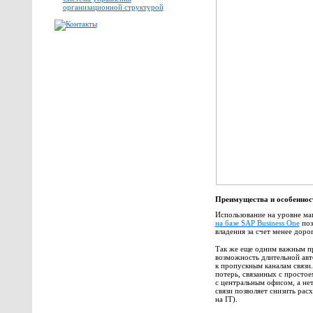
организационной структурой
Преимущества и особеннос
Использование на уровне ма
на базе SAP Business One
поз
владения за счет менее доро
Так же еще одним важным пр
возможность длительной авт
к пропускным каналам связи
потерь, связанных с простое
с центральным офисом, а не
связи позволяет снизить рас
на IT).